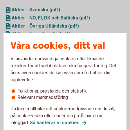
Aktier - Svenska (pdf)
Aktier - NO, FI, DK och Baltiska (pdf)
Aktier - Övriga Utländska (pdf)
Aktier - Amerikanska (pdf)
Våra cookies, ditt val
Teckningsrätter - Svenska (pdf)
Vi använder nödvändiga cookies eller liknande
Certifikat, Warranter och Räntebevis
tekniker för att webbplatsen ska fungera för dig. Det
finns även cookies du kan välja som förbättrar din
Certifikat (pdf)
upplevelse:
Warranter (pdf)
EFT:er (pdf)
Funktioner, prestanda och statistik
Relevant marknadsföring
Räntebevis (pdf)
Du kan ta tillbaka ditt cookie-medgivande när du vill,
Obligationer/Strukturerade produkter
på cookie-sidan eller under din profil när du är
inloggad.
Så hanterar vi cookies
.
Obligationer (pdf)