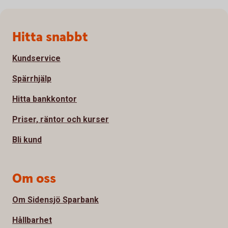
Sidfot
Hitta snabbt
Kundservice
Spärrhjälp
Hitta bankkontor
Priser, räntor och kurser
Bli kund
Om oss
Om Sidensjö Sparbank
Hållbarhet