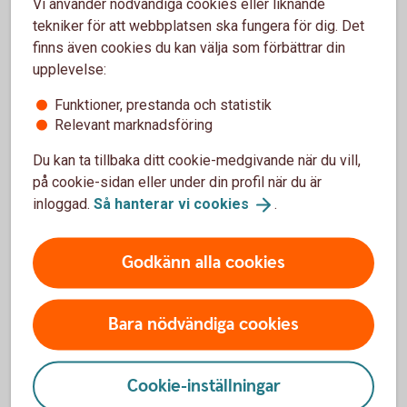
Vi använder nödvändiga cookies eller liknande
Det handlar bland annat om styrelsens ansvar
tekniker för att webbplatsen ska fungera för dig. Det
och sammansättning, ledning och företagskultur,
finns även cookies du kan välja som förbättrar din
ersättning till ledning och anställda.
upplevelse:
Andra delar är riskhantering, efterlevnad och
Funktioner, prestanda och statistik
transparens av skatteregler, samt bekämpning av
Relevant marknadsföring
korruption och mutor.
Du kan ta tillbaka ditt cookie-medgivande när du vill,
på cookie-sidan eller under din profil när du är
inloggad.
Så hanterar vi
cookies
.
Så jobbar vi med ESG
Godkänn alla cookies
Miljö (E)
Bara nödvändiga cookies
Vid en analys av hur ett bolags verksamhet
påverkar miljön så tittar man på flera aspekter. Vi
Cookie-inställningar
har ett stort ansvar när det gäller att hjälpa dig