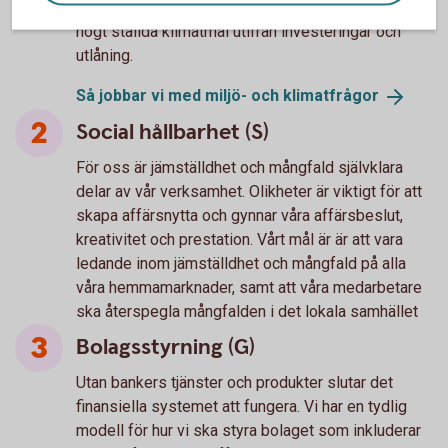
flytta dina pengar till mer hållbara alternativ, samt
högt ställda klimatmål utifrån investeringar och
utlåning.
Så jobbar vi med miljö- och
klimatfrågor
Social hållbarhet (S)
För oss är jämställdhet och mångfald självklara
delar av vår verksamhet. Olikheter är viktigt för att
skapa affärsnytta och gynnar våra affärsbeslut,
kreativitet och prestation. Vårt mål är är att vara
ledande inom jämställdhet och mångfald på alla
våra hemmamarknader, samt att våra medarbetare
ska återspegla mångfalden i det lokala samhället
Bolagsstyrning (G)
Utan bankers tjänster och produkter slutar det
finansiella systemet att fungera. Vi har en tydlig
modell för hur vi ska styra bolaget som inkluderar