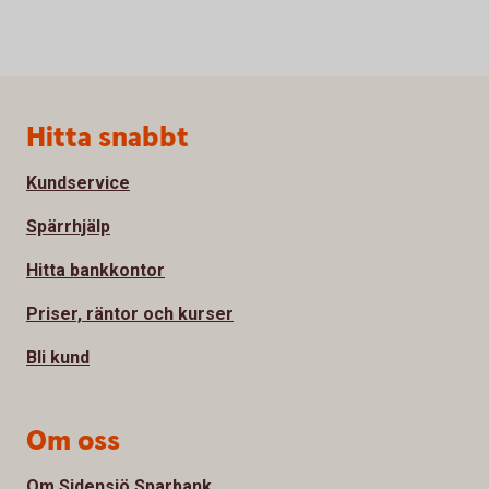
Sidfot
Hitta snabbt
Kundservice
Spärrhjälp
Hitta bankkontor
Priser, räntor och kurser
Bli kund
Om oss
Om Sidensjö Sparbank