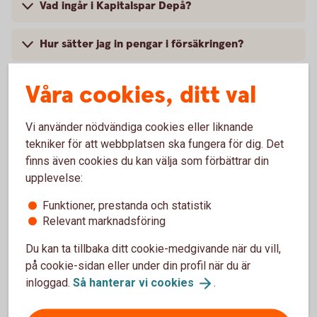
Vad ingår i Kapitalspar Depå?
Hur sätter jag in pengar i försäkringen?
Vad är den lägsta tillåtna insättningen i
Våra cookies, ditt val
Kapitalspar Depå?
Vi använder nödvändiga cookies eller liknande
Jag har satt in pengar i försäkringen. När finns
tekniker för att webbplatsen ska fungera för dig. Det
pengarna tillgängliga på depåkontot, så att jag
finns även cookies du kan välja som förbättrar din
kan köpa aktier?
upplevelse:
Hur kan jag handla värdepapper i min
Funktioner, prestanda och statistik
försäkring?
Relevant marknadsföring
Du kan ta tillbaka ditt cookie-medgivande när du vill,
Jag vill byta från fond till depåkonto, hur gör
på cookie-sidan eller under din profil när du är
jag?
inloggad.
Så hanterar vi
cookies
.
Kan jag lägga en köporder på aktier om jag sålt