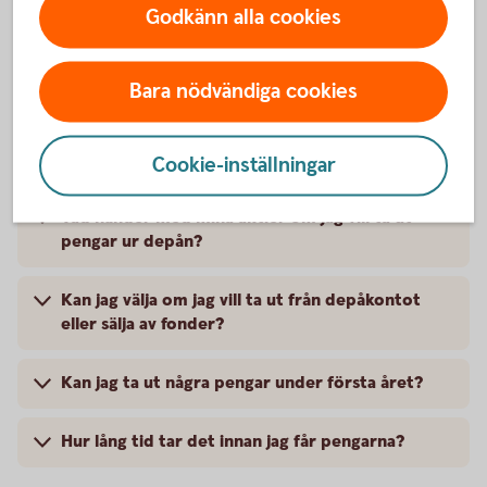
Godkänn alla cookies
aktier trots att pengarna ännu inte har landat på
depåkontot?
Bara nödvändiga cookies
Hur tar jag ut pengar ur försäkringen?
Kan jag ta ut valfritt belopp?
Cookie-inställningar
Vad händer med mina aktier om jag vill ta ut
pengar ur depån?
Kan jag välja om jag vill ta ut från depåkontot
eller sälja av fonder?
Kan jag ta ut några pengar under första året?
Hur lång tid tar det innan jag får pengarna?