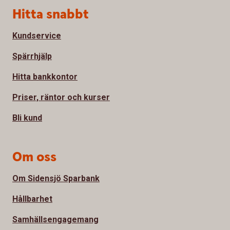
Sidfot
Hitta snabbt
Kundservice
Spärrhjälp
Hitta bankkontor
Priser, räntor och kurser
Bli kund
Om oss
Om Sidensjö Sparbank
Hållbarhet
Samhällsengagemang