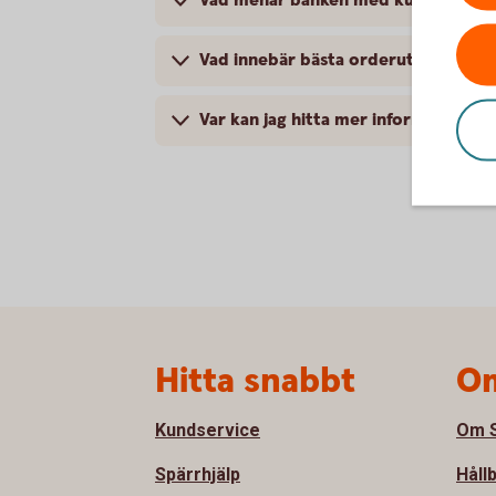
Vad menar banken med kundskydd?
Vad innebär bästa orderutförande (
Var kan jag hitta mer information o
Sidfot
Hitta snabbt
Om
Kundservice
Om S
Spärrhjälp
Håll