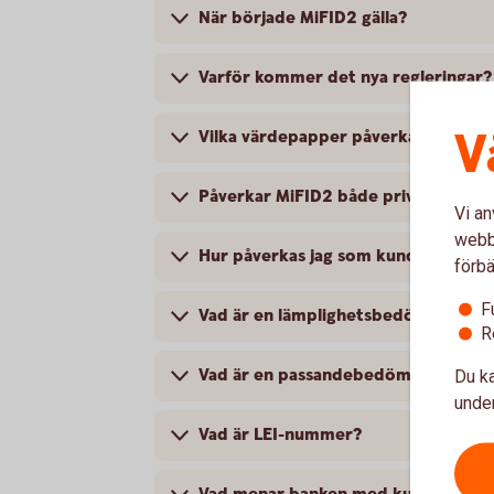
När började MiFID2 gälla?
Varför kommer det nya regleringar?
V
Vilka värdepapper påverkas av den 
Påverkar MiFID2 både privatperson
Vi an
webbp
Hur påverkas jag som kund av den n
förbä
F
Vad är en lämplighetsbedömning?
R
Vad är en passandebedömning?
Du ka
under
Vad är LEI-nummer?