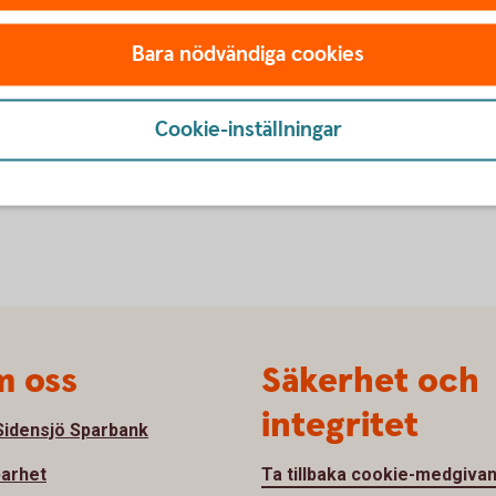
Bara nödvändiga cookies
best execution)?
m MiFID2?
Cookie-inställningar
 oss
Säkerhet och
integritet
idensjö Sparbank
barhet
Ta tillbaka cookie-medgiva