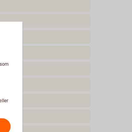
a som
eller