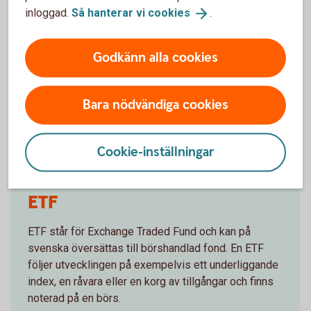
inloggad.
Så hanterar vi
cookies
.
Möjlighet till hög avkastning.
Nackdelar
Godkänn alla cookies
Betydligt högre risk jämfört med en direktinvestering i
underliggande tillgång.
Bara nödvändiga cookies
Courtage.
Passar inte för månadssparande.
Cookie-inställningar
ETF
ETF står för Exchange Traded Fund och kan på
svenska översättas till börshandlad fond. En ETF
följer utvecklingen på exempelvis ett underliggande
index, en råvara eller en korg av tillgångar och finns
noterad på en börs.