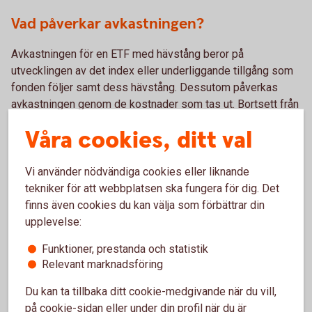
Vad påverkar avkastningen?
Avkastningen för en ETF med hävstång beror på
utvecklingen av det index eller underliggande tillgång som
fonden följer samt dess hävstång. Dessutom påverkas
avkastningen genom de kostnader som tas ut. Bortsett från
courtage när du köper och säljer så betalar du en årlig
Våra cookies, ditt val
förvaltningsavgift som vid en fondinvestering.
Vi använder nödvändiga cookies eller liknande
tekniker för att webbplatsen ska fungera för dig. Det
För- och nackdelar med ETF:er
finns även cookies du kan välja som förbättrar din
upplevelse:
Fördelar
Funktioner, prestanda och statistik
Relevant marknadsföring
God flexibilitet med olika hävstång, välj den som passar
Du kan ta tillbaka ditt cookie-medgivande när du vill,
dig bäst.
på cookie-sidan eller under din profil när du är
En lättillgänglig och likvid placering.