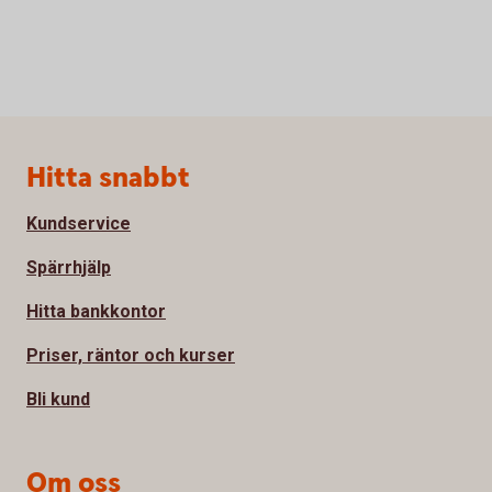
Sidfot
Hitta snabbt
Kundservice
Spärrhjälp
Hitta bankkontor
Priser, räntor och kurser
Bli kund
Om oss