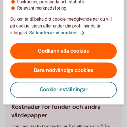
Funktioner, prestanda och statistik
Relevant marknadsföring
Du kan ta tillbaka ditt cookie-medgivande när du vill,
Tjänstekostnader
på cookie-sidan eller under din profil när du är
inloggad.
Så hanterar vi
cookies
.
Detta är kostnader och avgifter som kan tas ut för
olika tjänster. Exempel på tjänstekostnader är
kostnaden du har för portföljförvaltning eller för
Godkänn alla cookies
rådgivning.
Bara nödvändiga cookies
Cookie-inställningar
Kostnader för fonder och andra
värdepapper
Den vanligaste kostnaden är förvaltningsavgift för