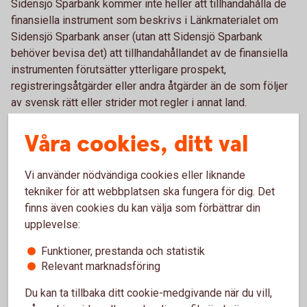
Sidensjö Sparbank kommer inte heller att tillhandahålla de
finansiella instrument som beskrivs i Länkmaterialet om
Sidensjö Sparbank anser (utan att Sidensjö Sparbank
behöver bevisa det) att tillhandahållandet av de finansiella
instrumenten förutsätter ytterligare prospekt,
registreringsåtgärder eller andra åtgärder än de som följer
av svensk rätt eller strider mot regler i annat land.
Tvist rörande erbjudandet eller innehållet i Länkmaterialet
Våra cookies, ditt val
skall avgöras enligt svensk lag och av svensk domstol
exklusivt.
Vi använder nödvändiga cookies eller liknande
I enlighet med det ovanstående kan Länkmaterialet endast
tekniker för att webbplatsen ska fungera för dig. Det
erhållas av personer som har hemvist i Sverige. Om du är
finns även cookies du kan välja som förbättrar din
bosatt i Sverige och accepterar villkoren ovan klicka på
upplevelse:
”JA” nedan. Om du inte är bosatt i Sverige eller om du inte
Funktioner, prestanda och statistik
accepterar villkoren klicka på ”AVBRYT” nedan.
Relevant marknadsföring
Ja
Avbryt
Du kan ta tillbaka ditt cookie-medgivande när du vill,