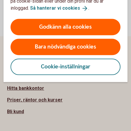
på cookie-sidan eller under din profil när du är
inloggad.
Så hanterar vi
cookies
.
Godkänn alla cookies
Bara nödvändiga cookies
Sidfot
Hitta snabbt
Kundservice
Cookie-inställningar
Spärrhjälp
Hitta bankkontor
Priser, räntor och kurser
Bli kund