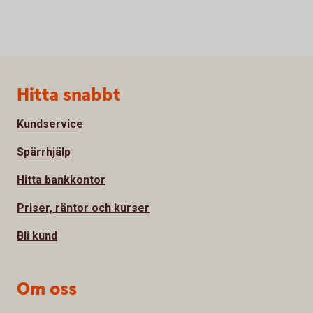
Sidfot
Hitta snabbt
Kundservice
Spärrhjälp
Hitta bankkontor
Priser, räntor och kurser
Bli kund
Om oss