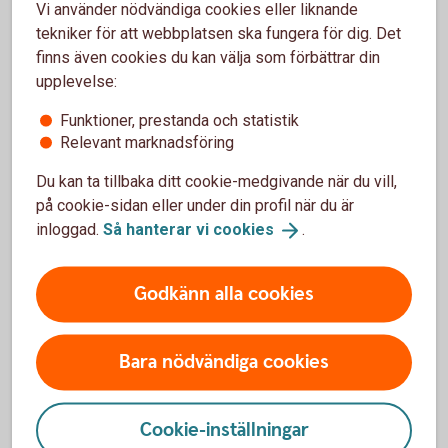
Vi använder nödvändiga cookies eller liknande
tekniker för att webbplatsen ska fungera för dig. Det
finns även cookies du kan välja som förbättrar din
upplevelse:
I internetbanken och vår app
Funktioner, prestanda och statistik
Relevant marknadsföring
Du kan ta tillbaka ditt cookie-medgivande när du vill,
på cookie-sidan eller under din profil när du är
Tips!
inloggad.
Så hanterar vi
cookies
.
Godkänn alla cookies
Bara nödvändiga cookies
Köp och sälj värdepapper.
Se ditt innehav
Få tillgång till analyser och följ börskurser.
Cookie-inställningar