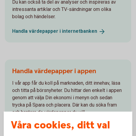
Du kan också ta del av analyser och inspireras av
intressanta artiklar och TV-sändningar om olika
bolag och händelser.
Handla värdepapper i
internetbanken
Handla värdepapper i appen
I vår app får du koll på marknaden, ditt innehav, läsa
och titta på börsnyheter. Du hittar den enkelt i appen
genom att välja Din ekonomi i menyn och sedan
trycka på Spara och placera. Där kan du söka fram
och hantera de värdepapper du vill.
Våra cookies, ditt val
Handla värdepapper i
appen