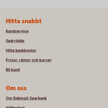
Sidfot
Hitta snabbt
Kundservice
Spärrhjälp
Hitta bankkontor
Priser, räntor och kurser
Bli kund
Om oss
Om Sidensjö Sparbank
Hållbarhet