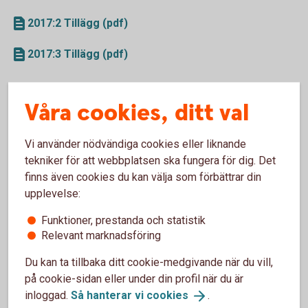
2017:2 Tillägg (pdf)
2017:3 Tillägg (pdf)
Swedbanks Program för Warranter
Våra cookies, ditt val
2017-03-31
Vi använder nödvändiga cookies eller liknande
Prospekt (pdf)
tekniker för att webbplatsen ska fungera för dig. Det
finns även cookies du kan välja som förbättrar din
2017:1 Tillägg (pdf)
upplevelse:
2017:2 Tillägg (pdf)
Funktioner, prestanda och statistik
Relevant marknadsföring
2017:3 Tillägg (pdf)
Du kan ta tillbaka ditt cookie-medgivande när du vill,
på cookie-sidan eller under din profil när du är
Swedbanks Program för Bevis
inloggad.
Så hanterar vi
cookies
.