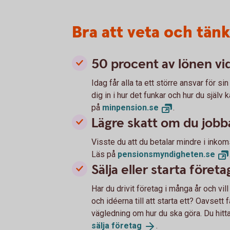
Bra att veta och tän
50 procent av lönen vi
Idag får alla ta ett större ansvar för si
dig in i hur det funkar och hur du sjä
på
minpension.
se
.
Lägre skatt om du jobb
Visste du att du betalar mindre i inkoms
Läs på
pensionsmyndigheten.
se
Sälja eller starta företa
Har du drivit företag i många år och vill
och idéerna till att starta ett? Oavsett 
vägledning om hur du ska göra. Du hitt
sälja
företag
.