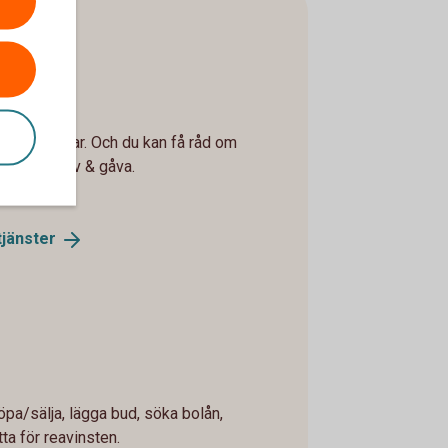
kförsäkringar. Och du kan få råd om
stamente, arv & gåva.
tjänster
köpa/sälja, lägga bud, söka bolån,
ta för reavinsten.