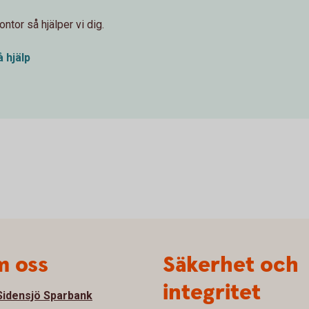
ntor så hjälper vi dig.
å hjälp
 oss
Säkerhet och
integritet
idensjö Sparbank