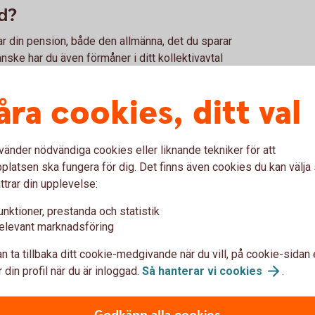
id?
ar din pension, både den allmänna, det du sparar
anske har du även förmåner i ditt kollektivavtal
la med din chef eller HR-avdelning.
r
åra cookies, ditt val
, din hobby och familj? Kanske vill du bygga om
för dina drömmar och gör en budget.
vänder nödvändiga cookies eller liknande tekniker för att
dget.
latsen ska fungera för dig. Det finns även cookies du kan välj
ttrar din upplevelse:
and. Att i förväg ha ordnat så att en god vän eller
unktioner, prestanda och statistik
el hämta mediciner, betala dina räkningar eller
elevant marknadsföring
t när något händer.
n ta tillbaka ditt cookie-medgivande när du vill, på cookie-sidan 
 din profil när du är inloggad.
Så hanterar vi
cookies
.