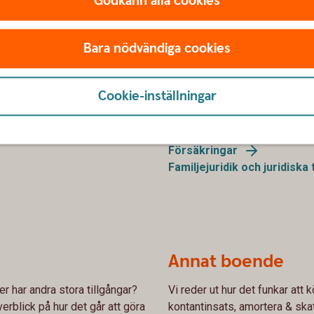
Godkänn alla cookies
pa till med
Bara nödvändiga cookies
Trygghet
Cookie-inställningar
hellre lite men regelbundet.
Vi hjälper dig med liv- och sa
 efter hur lång tid det är kvar
familjejuridik, till exempel te
t att spara på som passar dig
Försäkringar
Familjejuridik och juridiska
Annat boende
ler har andra stora tillgångar?
Vi reder ut hur det funkar att 
erblick på hur det går att göra
kontantinsats, amortera & skat