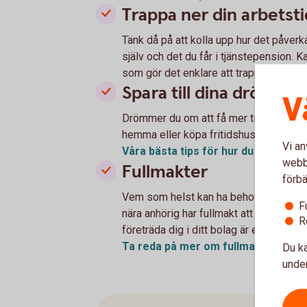
Trappa ner din arbetst
Tänk då på att kolla upp hur det påverk
själv och det du får i tjänstepension. K
som gör det enklare att trappa ner. Kol
Spara till dina drömma
V
Drömmer du om att få mer tid till resor
hemma eller köpa fritidshus. Sätt mål 
Vi an
Våra bästa tips för hur du gör en
bu
webbp
Fullmakter
förbä
Vem som helst kan ha behov av hjälp ibl
F
nära anhörig har fullmakt att till exemp
R
företräda dig i ditt bolag är en trygghe
Ta reda på mer om
fullmakter.
Du ka
under