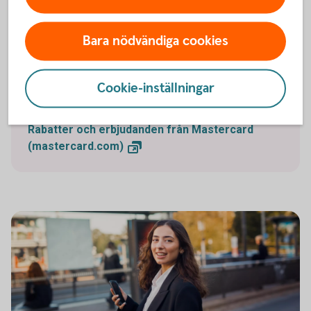
Har du ett Mastercard företagskort? Nu har du
Bara nödvändiga cookies
tillgång till Mastercard Business Bonus– ett smart
och smidigt förmånsprogram från Mastercard och
olika samarbetspartners. Ta del av erbjudanden som
Cookie-inställningar
kan hjälpa din verksamhet och få ut mer av ditt kort.
Rabatter och erbjudanden från Mastercard
(mastercard.com)