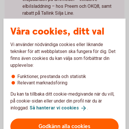
elbilsladdning – hos Preem och OKQ8, samt
rabatt på Tallink Silja Line.
Förmåner och
erbjudanden
Våra cookies, ditt val
Vi använder nödvändiga cookies eller liknande
tekniker för att webbplatsen ska fungera för dig. Det
finns även cookies du kan välja som förbättrar din
upplevelse:
Erbjudanden
Funktioner, prestanda och statistik
Relevant marknadsföring
Du kan ta tillbaka ditt cookie-medgivande när du vill,
på cookie-sidan eller under din profil när du är
inloggad.
Så hanterar vi
cookies
.
Enklare företagande med
Godkänn alla cookies
Mastercard Business Bonus