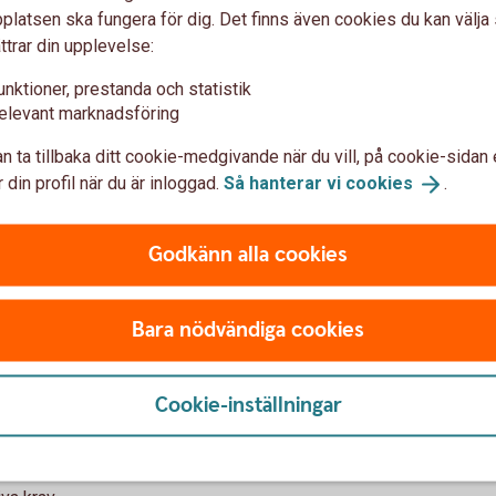
latsen ska fungera för dig. Det finns även cookies du kan välj
ellan flera personer.
ttrar din upplevelse:
ut.
unktioner, prestanda och statistik
 eller utdelning, vilket kan ge större
elevant marknadsföring
tiden.
n ta tillbaka ditt cookie-medgivande när du vill, på cookie-sidan 
ofta gör en ägarförändring enklare än i en
 din profil när du är inloggad.
Så hanterar vi
cookies
.
ration
Godkänn alla cookies
tion än en enskild firma.
Bara nödvändiga cookies
Cookie-inställningar