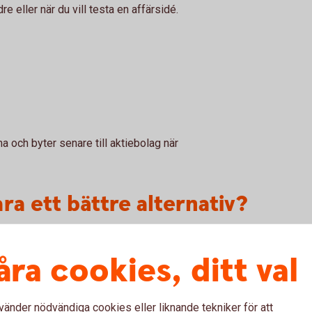
e eller när du vill testa en affärsidé.
a och byter senare till aktiebolag när
ra ett bättre alternativ?
en ge fler möjligheter.
åra cookies, ditt val
assar bättre:
 din privata.
vänder nödvändiga cookies eller liknande tekniker för att
sk person.