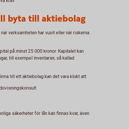
va krav.
l byta till aktiebolag
 när verksamheten har vuxit eller när riskerna
apital på minst 25 000 kronor. Kapitalet kan
ngar, till exempel inventarier, så kallad
ma till ett aktiebolag kan det vara klokt att:
edovisningskonsult
nliga säkerheter för lån kan finnas kvar, även