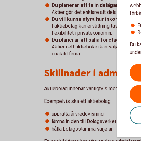
Du planerar att ta in delägare.
webbp
Aktier gör det enklare att dela ägandet m
förbä
Du vill kunna styra hur inkomster tas 
F
I aktiebolag kan ersättning tas ut som lön
R
flexibilitet i privatekonomin.
Du planerar att sälja företaget i fram
Du ka
Aktier i ett aktiebolag kan säljas, vilket 
under
enskild firma.
Skillnader i administ
Aktiebolag innebär vanligtvis mer administra
Exempelvis ska ett aktiebolag:
upprätta årsredovisning
lämna in den till Bolagsverket
hålla bolagsstämma varje år