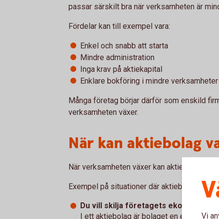
passar särskilt bra när verksamheten är mindr
Fördelar kan till exempel vara:
Enkel och snabb att starta
Mindre administration
Inga krav på aktiekapital
Enklare bokföring i mindre verksamheter
Många företag börjar därför som enskild firm
verksamheten växer.
När kan aktiebolag va
När verksamheten växer kan aktiebolagsform
V
Exempel på situationer där aktiebolag ofta p
Du vill skilja företagets ekonomi från
Vi an
I ett aktiebolag är bolaget en egen juridi