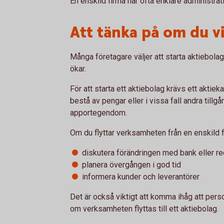
En enskild firma har ofta enklare administrati
Att tänka på om du vil
Många företagare väljer att starta aktiebolag
ökar.
För att starta ett aktiebolag krävs ett aktiek
bestå av pengar eller i vissa fall andra tillgå
apportegendom.
Om du flyttar verksamheten från en enskild fir
diskutera förändringen med bank eller r
planera övergången i god tid
informera kunder och leverantörer
Det är också viktigt att komma ihåg att perso
om verksamheten flyttas till ett aktiebolag.