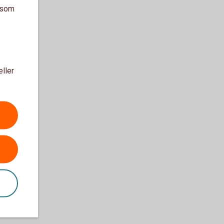
a som
eller