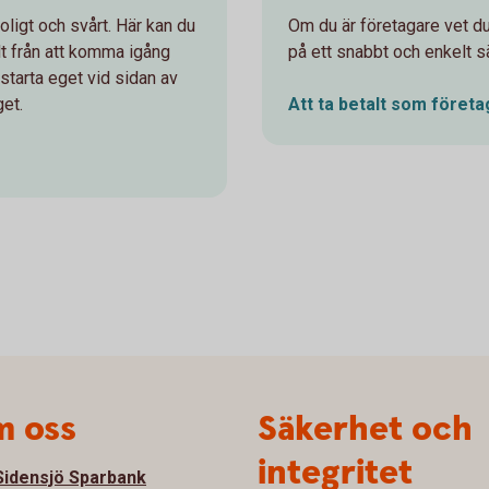
oligt och svårt. Här kan du
Om du är företagare vet du 
llt från att komma igång
på ett snabbt och enkelt sä
t starta eget vid sidan av
get.
Att ta betalt som
företa
 oss
Säkerhet och
integritet
idensjö Sparbank