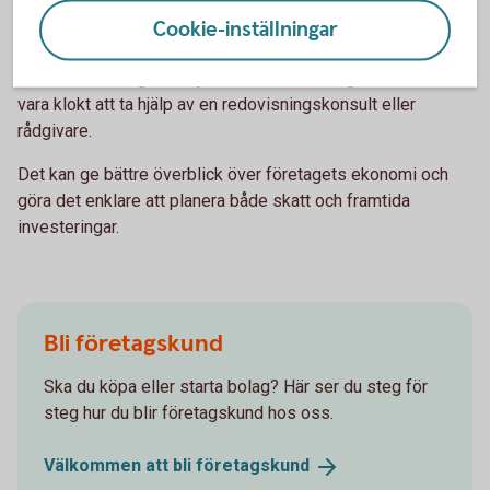
Ta hjälp om du är osäker
Cookie-inställningar
Skattereglerna för enskild firma innehåller flera möjligheter,
men också många detaljer. Om du känner dig osäker kan det
vara klokt att ta hjälp av en redovisningskonsult eller
rådgivare.
Det kan ge bättre överblick över företagets ekonomi och
göra det enklare att planera både skatt och framtida
investeringar.
Bli företagskund
Ska du köpa eller starta bolag? Här ser du steg för
steg hur du blir företagskund hos oss.
Välkommen att bli
företagskund