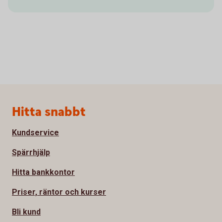
Sidfot
Hitta snabbt
Kundservice
Spärrhjälp
Hitta bankkontor
Priser, räntor och kurser
Bli kund