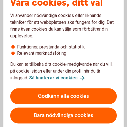
Våra cookies, ditt val
över företagsformen?
Vi använder nödvändiga cookies eller liknande
Skattereglerna i en enskild firma fungerar bra för många
tekniker för att webbplatsen ska fungera för dig. Det
mindre företag. Men när verksamheten växer kan det ibland
finns även cookies du kan välja som förbättrar din
vara aktuellt att se över om en annan företagsform passar
upplevelse:
bättre.
Funktioner, prestanda och statistik
Relevant marknadsföring
Exempel på situationer där företagare ofta börjar fundera på
aktiebolag är när:
Du kan ta tillbaka ditt cookie-medgivande när du vill,
på cookie-sidan eller under din profil när du är
vinsterna blir större och mer stabila
inloggad.
Så hanterar vi
cookies
.
verksamheten innebär större ekonomiska risker
du vill ta in delägare
Godkänn alla cookies
Att regelbundet se över företagets struktur kan göra det
lättare att anpassa ekonomin efter hur verksamheten
utvecklas.
Bara nödvändiga cookies