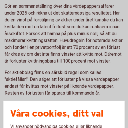
Gör en sammanställning över dina värdepappersaffärer
under 2025 och räkna ut det skattemässiga resultatet. Har
du en vinst på försäljning av aktier under året kanske du kan
kvitta den mot en latent förlust som du kan realisera innan
årsskiftet. Försök att hamna på plus minus noll, så att du
maximerar kvittningsrätten. Huvudregeln för noterade aktier
och fonder i en privatportfölj är att 70 procent av en förlust
får dras av om det inte finns vinster att kvitta mot. Däremot
är förluster kvittningsbara till 100 procent mot vinster.
För aktiebolag finns en särskild regel som kallas
"aktiefållan". Den säger att förluster på vissa värdepapper
endast får kvittas mot vinster på liknande värdepapper.
Resten av förlusten får sparas till kommande år.
Om du driver enskild firma eller
Våra cookies, ditt val
handelsbolag
Vi använder nödvändiga cookies eller liknande