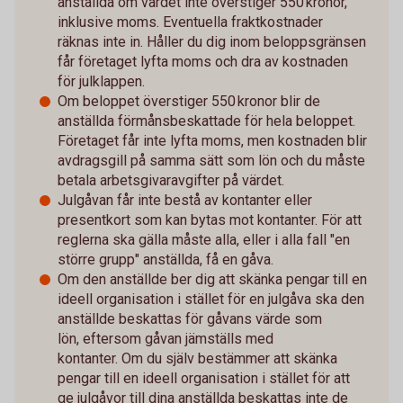
anställda om värdet inte överstiger 550 kronor,
inklusive moms. Eventuella fraktkostnader
räknas inte in. Håller du dig inom beloppsgränsen
får företaget lyfta moms och dra av kostnaden
för julklappen.
Om beloppet överstiger 550 kronor blir de
anställda förmånsbeskattade för hela beloppet.
Företaget får inte lyfta moms, men kostnaden blir
avdragsgill på samma sätt som lön och du måste
betala arbetsgivaravgifter på värdet.
Julgåvan får inte bestå av kontanter eller
presentkort som kan bytas mot kontanter. För att
reglerna ska gälla måste alla, eller i alla fall "en
större grupp" anställda, få en gåva.
Om den anställde ber dig att skänka pengar till en
ideell organisation i stället för en julgåva ska den
anställde beskattas för gåvans värde som
lön, eftersom gåvan jämställs med
kontanter. Om du själv bestämmer att skänka
pengar till en ideell organisation i stället för att
ge julgåvor till dina anställda beskattas inte de