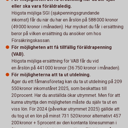
eller ska vara föräldraledig.
Högsta möjliga SGI (sjukpenningsgrundande
inkomst) får du när du har en årslön på 588 000 kronor
(49 000 kronor i månaden). Hur mycket du får i ersättning
beror på vilken ersättning du ansöker om hos
Försäkringskassan.
För möjligheten att få tillfällig föräldrapenning
(VAB).
Högsta möjliga ersättning för VAB får du vid
en årslön på 441 000 kronor (36 750 kronor i månaden).
För möjligheterna att ta ut utdelning.
Äger du ett fåmansföretag kan du ta ut utdelning på 209
550 kronor inkomståret 2025, som beskattas till
20 procent. Har du anställda ökar utrymmet. Men för att
kunna utnyttja den möjligheten måste du själv ta ut en
viss lön. För 2024 (påverkar utrymmet 2025) gällde att
du tog ut en lön på minst 731 520 kronor alternativt 457
200 kronor + 5 procent av den kontanta lönesumman i