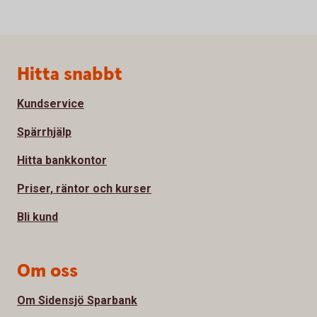
Sidfot
Hitta snabbt
Kundservice
Spärrhjälp
Hitta bankkontor
Priser, räntor och kurser
Bli kund
Om oss
Om Sidensjö Sparbank