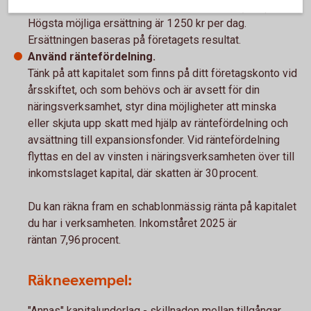
Få möjlighet till tillfällig föräldrapenning (VAB).
Högsta möjliga ersättning är 1 250 kr per dag.
Ersättningen baseras på företagets resultat.
Använd räntefördelning.
Tänk på att kapitalet som finns på ditt företagskonto vid
årsskiftet, och som behövs och är avsett för din
näringsverksamhet, styr dina möjligheter att minska
eller skjuta upp skatt med hjälp av räntefördelning och
avsättning till expansionsfonder. Vid räntefördelning
flyttas en del av vinsten i näringsverksamheten över till
inkomstslaget kapital, där skatten är 30 procent.
Du kan räkna fram en schablonmässig ränta på kapitalet
du har i verksamheten. Inkomståret 2025 är
räntan 7,96 procent.
Räkneexempel:
"Annas" kapitalunderlag - skillnaden mellan tillgångar