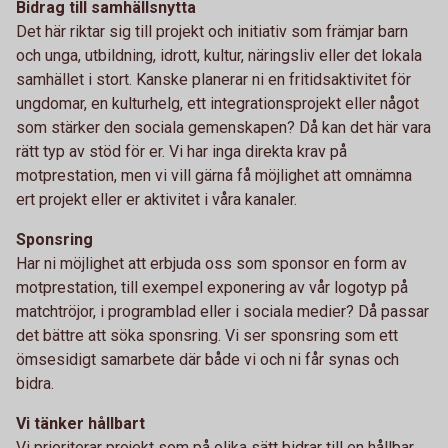
Bidrag till samhällsnytta
Det här riktar sig till projekt och initiativ som främjar barn
och unga, utbildning, idrott, kultur, näringsliv eller det lokala
samhället i stort. Kanske planerar ni en fritidsaktivitet för
ungdomar, en kulturhelg, ett integrationsprojekt eller något
som stärker den sociala gemenskapen? Då kan det här vara
rätt typ av stöd för er. Vi har inga direkta krav på
motprestation, men vi vill gärna få möjlighet att omnämna
ert projekt eller er aktivitet i våra kanaler.
Sponsring
Har ni möjlighet att erbjuda oss som sponsor en form av
motprestation, till exempel exponering av vår logotyp på
matchtröjor, i programblad eller i sociala medier? Då passar
det bättre att söka sponsring. Vi ser sponsring som ett
ömsesidigt samarbete där både vi och ni får synas och
bidra.
Vi tänker hållbart
Vi prioriterar projekt som på olika sätt bidrar till en hållbar