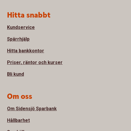
Sidfot
Hitta snabbt
Kundservice
Spärrhjälp
Hitta bankkontor
Priser, räntor och kurser
Bli kund
Om oss
Om Sidensjö Sparbank
Hållbarhet