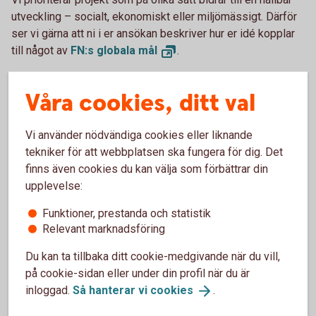
utveckling – socialt, ekonomiskt eller miljömässigt. Därför
ser vi gärna att ni i er ansökan beskriver hur er idé kopplar
till något av
FN:s globala
mål
.
Vi är stolta över att kunna ge tillbaka till bygden där vi själva
Våra cookies, ditt val
verkar. Tveka inte att söka stöd från oss för ett projekt ni
tror på!
Vi använder nödvändiga cookies eller liknande
Viktiga datum – sök i tid!
tekniker för att webbplatsen ska fungera för dig. Det
Vi behandlar ansökningar fyra gånger per år, så kom ihåg att
finns även cookies du kan välja som förbättrar din
skicka in er ansökan senast: 28 februari, 30 maj, 31 augusti
upplevelse:
och 30 november. Ansökningar som kommer in efter utsatt
datum behandlas nästkommande period.
Funktioner, prestanda och statistik
Relevant marknadsföring
Ansökan görs enkelt via vårt formulär på webben eller
genom att skicka det ifyllda dokumentet till oss via mejl.
Du kan ta tillbaka ditt cookie-medgivande när du vill,
på cookie-sidan eller under din profil när du är
Ansök om bidrag och
sponsring
inloggad.
Så hanterar vi
cookies
.