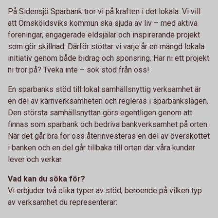
På Sidensjö Sparbank tror vi på kraften i det lokala. Vi vill
att Örnsköldsviks kommun ska sjuda av liv – med aktiva
föreningar, engagerade eldsjälar och inspirerande projekt
som gör skillnad. Därför stöttar vi varje år en mängd lokala
initiativ genom både bidrag och sponsring. Har ni ett projekt
ni tror på? Tveka inte – sök stöd från oss!
En sparbanks stöd till lokal samhällsnyttig verksamhet är
en del av kärnverksamheten och regleras i sparbankslagen.
Den största samhällsnyttan görs egentligen genom att
finnas som sparbank och bedriva bankverksamhet på orten.
När det går bra för oss återinvesteras en del av överskottet
i banken och en del går tillbaka till orten där våra kunder
lever och verkar.
Vad kan du söka för?
Vi erbjuder två olika typer av stöd, beroende på vilken typ
av verksamhet du representerar: