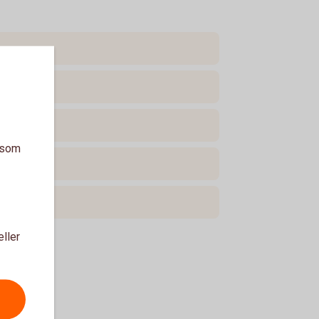
a som
eller