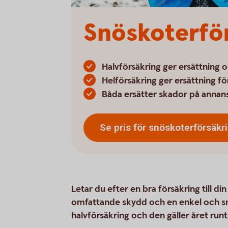
Snöskoterfö
Halvförsäkring ger ersättning 
Helförsäkring ger ersättning f
Båda ersätter skador på anna
Se pris för
snöskoterförsäkr
Letar du efter en bra försäkring till d
omfattande skydd och en enkel och smi
halvförsäkring och den gäller året runt.