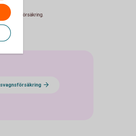
alister på försäkring.
30
svagnsförsäkring