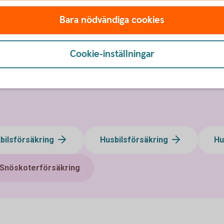
Via telefon
Bara nödvändiga cookies
a din försäkring
Direkt kontakt med våra speci
Ring oss på 0660-29 45 
Cookie-inställningar
tbilsförsäkring
Husbilsförsäkring
Hu
Snöskoterförsäkring