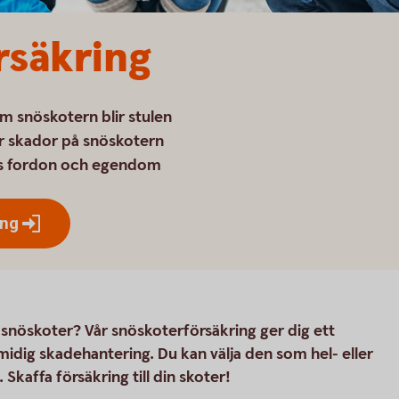
rsäkring
om snöskotern blir stulen
ör skador på snöskotern
ns fordon och egendom
ing
in snöskoter? Vår snöskoterförsäkring ger dig ett
dig skadehantering. Du kan välja den som hel- eller
 Skaffa försäkring till din skoter!