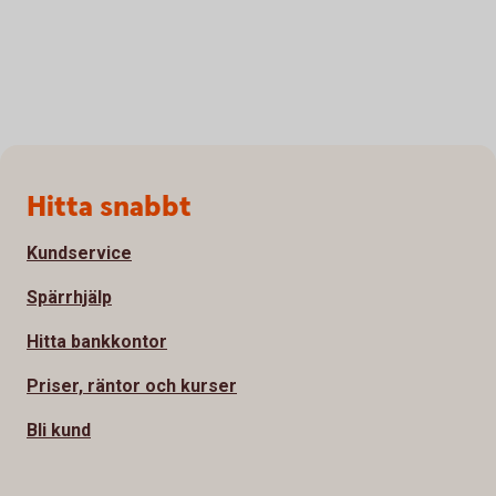
Sidfot
Hitta snabbt
Kundservice
Spärrhjälp
Hitta bankkontor
Priser, räntor och kurser
Bli kund