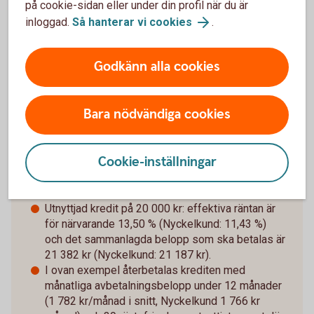
på cookie-sidan eller under din profil när du är
sen med inbetalningar kan det tillkomma extra
inloggad.
Så hanterar vi cookies
.
kostnader.
Godkänn alla cookies
Räkneexempel Betal- och
Bara nödvändiga cookies
kreditkort Mastercard
Cookie-inställningar
Ränta för närvarande 13,55 % (2025-10-01),
rörlig. Årsavgift 195 kr.
Utnyttjad kredit på 20 000 kr: effektiva räntan är
för närvarande 13,50 % (Nyckelkund: 11,43 %)
och det sammanlagda belopp som ska betalas är
21 382 kr (Nyckelkund: 21 187 kr).
I ovan exempel återbetalas krediten med
månatliga avbetalningsbelopp under 12 månader
(1 782 kr/månad i snitt, Nyckelkund 1 766 kr