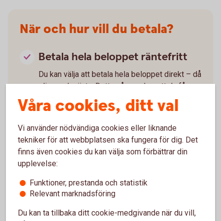
När och hur vill du betala?
Betala hela beloppet räntefritt
Du kan välja att betala hela beloppet direkt – då
slipper du ränta. Detta på grund av att du får
upp till 55 dagars räntefri kredit, beroende på
Våra cookies, ditt val
när i månaden du använt kortet.
Dela upp beloppet och betala i
Vi använder nödvändiga cookies eller liknande
omgångar, med ränta
tekniker för att webbplatsen ska fungera för dig. Det
finns även cookies du kan välja som förbättrar din
Om du väljer att delbetala krediten tillkommer
upplevelse:
ränta på det som belopp som finns kvar efter
du betalat. Minst 3 % av skulden betalas varje
Funktioner, prestanda och statistik
månad, lägst 150 kr. Din kreditkostnad blir
Relevant marknadsföring
högre om du delar upp betalningen än om du
Du kan ta tillbaka ditt cookie-medgivande när du vill,
betalar allt på en gång. Om du missar eller blir