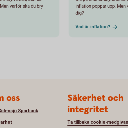
n. Men varför ska du bry
inflation poppar upp. Men 
dig?
Vad är
inflation?
 oss
Säkerhet och
integritet
idensjö Sparbank
barhet
Ta tillbaka cookie-medgiva