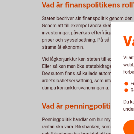
Vad är finanspolitikens roll
Staten bedriver sin finanspolitik genom den 
Genom att till exempel ändra skatter och avgi
investeringar, påverkas efterfrågan på varo
V
priser och sysselsättning. På så sätt kan re
strama åt ekonomin.
Vi an
Vid lågkonjunktur kan staten till exempel sän
webbp
Eller så kan man öka statsbidragen till kommu
förbä
Dessutom finns så kallade automatiska stabil
arbetslöshetsersättning, som inte kräver något 
F
dämpa konjunktursvängningarna.
R
Du ka
Vad är penningpolitikens ro
under
Penningpolitik handlar om hur mycket penga
räntan ska vara. Riksbanken, som är oberoend
och Riksdagen har beslutat att målet för sve