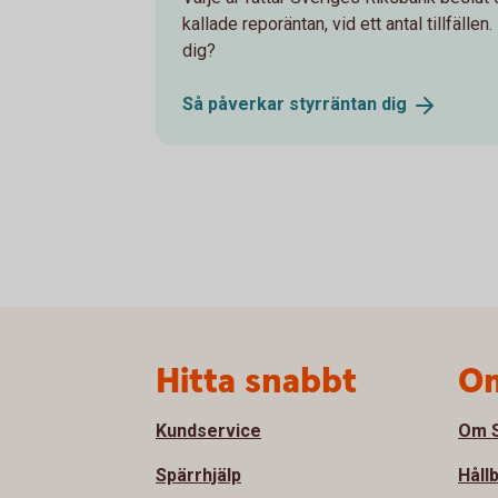
kallade reporäntan, vid ett antal tillfälle
dig?
Så påverkar styrräntan
dig
Sidfot
Hitta snabbt
Om
Kundservice
Om S
Spärrhjälp
Håll