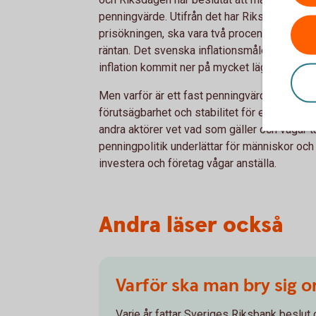
penningvärde. Utifrån det har Riksbanken bes
prisökningen, ska vara två procent per år, vi
räntan. Det svenska inflationsmålet införde
inflation kommit ner på mycket lägre nivåer ä
Men varför är ett fast penningvärde och en st
förutsägbarhet och stabilitet för ett lands e
andra aktörer vet vad som gäller och vågar ta
penningpolitik underlättar för människor och 
investera och företag vågar anställa.
Andra läser också
Varför ska man bry sig 
Varje år fattar Sveriges Riksbank beslut 