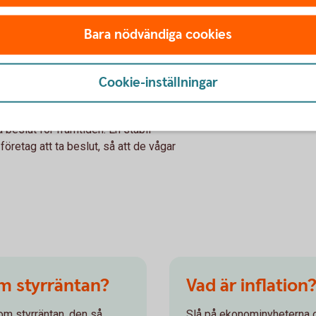
tämt att inflationen, den allmänna
Bara nödvändiga cookies
lket man styr genom att höja eller sänka
s 1993 och sedan det infördes har svensk
n tidigare.
Cookie-inställningar
abil penningpolitik viktigt? Jo för att skapa
konomi, så att privatpersoner, företag och
 beslut för framtiden. En stabil
företag att ta beslut, så att de vågar
om styrräntan?
Vad är inflation
om styrräntan, den så
Slå på ekonominyheterna o