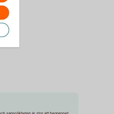
?
ch sannolikheten är stor att begreppet