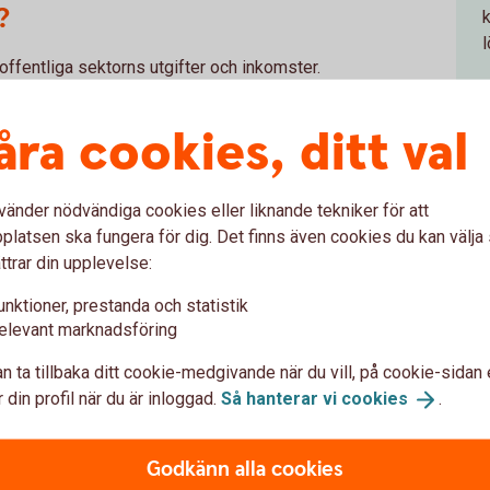
?
offentliga sektorns utgifter och inkomster.
fter, eller öka eller minska bidrag och
r och tjänster i ekonomin och därmed också
åra cookies, ditt val
geringen genom sin politik stimulera eller
vänder nödvändiga cookies eller liknande tekniker för att
ka skatter och öka bidragen till hushållen.
latsen ska fungera för dig. Det finns även cookies du kan välj
nerna, för att undvika att folk sägs upp.
ttrar din upplevelse:
isatorer, till exempel
aktivt politiskt beslut, vilket bidrar till att
unktioner, prestanda och statistik
elevant marknadsföring
n ta tillbaka ditt cookie-medgivande när du vill, på cookie-sidan 
ll?
 din profil när du är inloggad.
Så hanterar vi
cookies
.
r som ska finnas i en ekonomi och hur hög
e, har i uppdrag att sköta penningpolitiken,
Godkänn alla cookies
nsk penningpolitik ska vara ett fast