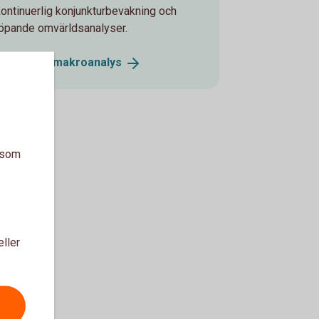
kontinuerlig konjunkturbevakning och
löpande omvärldsanalyser.
Swedbank
makroanalys
a som
eller