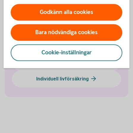
Godkänn alla cookies
Sjukförsäkring företag
Olycksfallsförsäkring
Bara nödvändiga cookies
Tjänstegrupplivförsäkring TGL
Cookie-inställningar
Vårdförsäkring företag
Individuell livförsäkring