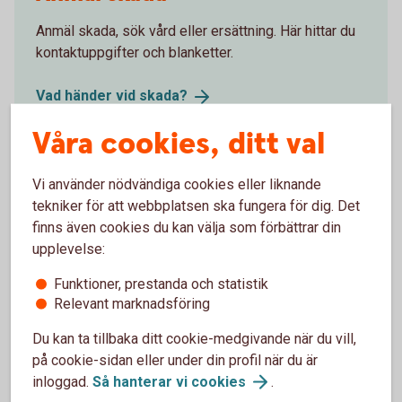
Anmäl skada, sök vård eller ersättning. Här hittar du
kontaktuppgifter och blanketter.
Vad händer vid
skada?
Våra cookies, ditt val
Vi använder nödvändiga cookies eller liknande
Försäkringsgivare
tekniker för att webbplatsen ska fungera för dig. Det
finns även cookies du kan välja som förbättrar din
Swedbank Försäkring
AB
upplevelse:
Funktioner, prestanda och statistik
Relevant marknadsföring
Välj innehåll i pensionsplanen
Du kan ta tillbaka ditt cookie-medgivande när du vill,
på cookie-sidan eller under din profil när du är
inloggad.
Så hanterar vi
cookies
.
Pensionssparande