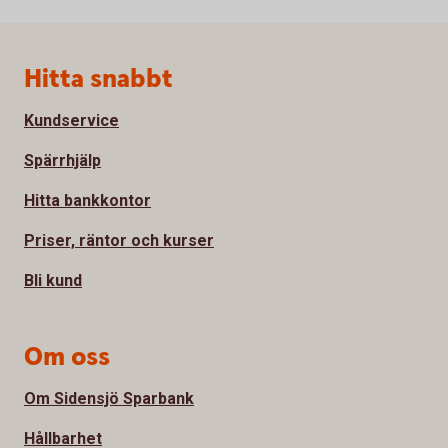
Sidfot
Hitta snabbt
Kundservice
Spärrhjälp
Hitta bankkontor
Priser, räntor och kurser
Bli kund
Om oss
Om Sidensjö Sparbank
Hållbarhet