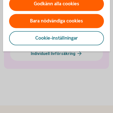
Godkänn alla cookies
Olycksfallsförsäkring
Bara nödvändiga cookies
Tjänstegrupplivförsäkring TGL
Cookie-inställningar
Vårdförsäkring företag
Individuell livförsäkring