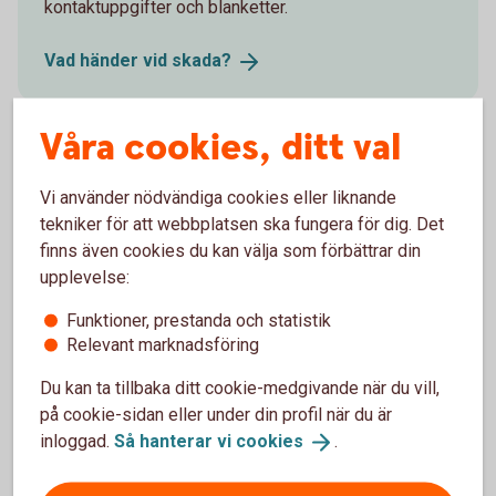
kontaktuppgifter och blanketter.
Vad händer vid
skada?
Våra cookies, ditt val
Försäkringsgivare
Vi använder nödvändiga cookies eller liknande
tekniker för att webbplatsen ska fungera för dig. Det
Folksam ömsesidig sakförsäkring
finns även cookies du kan välja som förbättrar din
upplevelse:
Funktioner, prestanda och statistik
Relevant marknadsföring
Välj innehåll i pensionsplanen
Du kan ta tillbaka ditt cookie-medgivande när du vill,
på cookie-sidan eller under din profil när du är
Pensionssparande
inloggad.
Så hanterar vi
cookies
.
Sjukförsäkring företag