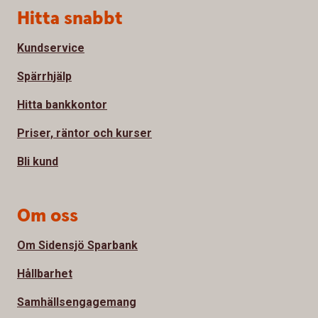
Sidfot
Hitta snabbt
Kundservice
Spärrhjälp
Hitta bankkontor
Priser, räntor och kurser
Bli kund
Om oss
Om Sidensjö Sparbank
Hållbarhet
Samhällsengagemang