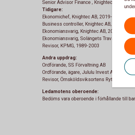
Senior Advisor Finance , Knightec AB, 2021-
under
Tidigare:
Ekonomichef, Knightec AB, 2019-2021
Business controller, Knightec AB, 2015-201
Ekonomiansvarig, Knightec AB, 2004-2015
Ekonomiansvarig, Solängets Travsällskap, 
Revisor, KPMG, 1989-2003
Andra uppdrag:
Ordförande, SS Förvaltning AB
Ordförande, ägare, Jululu Invest AB
Revisor, Örnsköldsviksortens Ryttarförenin
Ledamotens oberoende:
Bedöms vara oberoende i förhållande till b