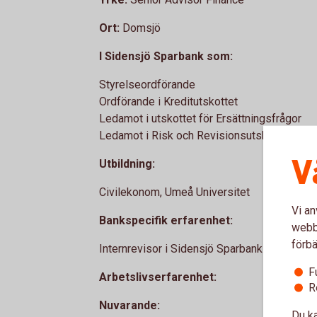
Ort:
Domsjö
I Sidensjö Sparbank som:
Styrelseordförande
Ordförande i Kreditutskottet
Ledamot i utskottet för Ersättningsfrågor
Ledamot i Risk och Revisionsutskottet
V
Utbildning:
Civilekonom, Umeå Universitet
Vi an
Bankspecifik erfarenhet:
webbp
förbä
Internrevisor i Sidensjö Sparbank under 8 å
F
Arbetslivserfarenhet:
R
Nuvarande:
Du ka