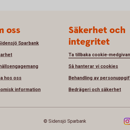
 oss
Säkerhet och
integritet
idensjö Sparbank
barhet
Ta tillbaka cookie-medgiva
hällsengagemang
Så hanterar vi cookies
a hos oss
Behandling av personuppgif
omisk information
Bedrägeri och säkerhet
© Sidensjö Sparbank