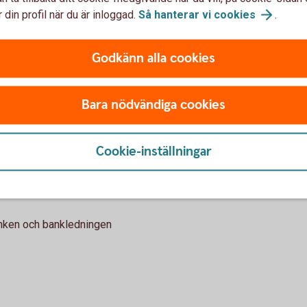
 din profil när du är inloggad.
Så hanterar vi
cookies
.
9
Godkänn alla cookies
2003-2004
Bara nödvändiga cookies
Cookie-inställningar
g
anken och bankledningen