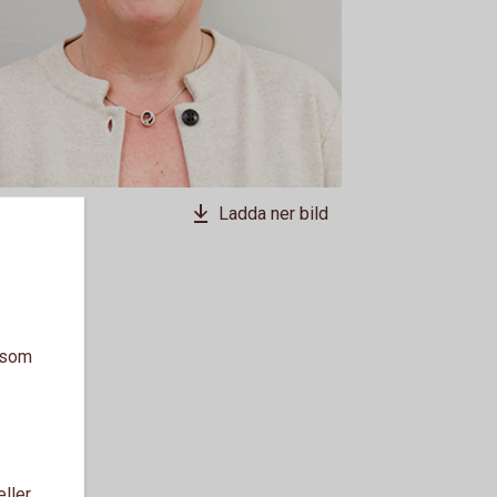
Ladda ner bild
a som
eller