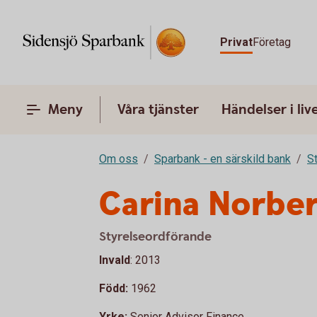
Privat
Företag
Meny
Våra tjänster
Händelser i liv
Om oss
Sparbank - en särskild bank
S
Carina Norbe
Styrelseordförande
Invald
: 2013
Född:
1962
Yrke:
Senior Advisor Finance