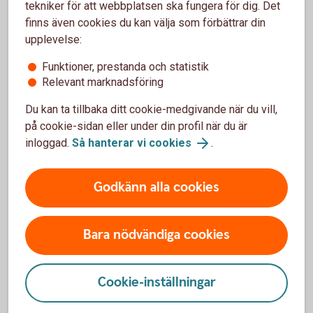
tekniker för att webbplatsen ska fungera för dig. Det
finns även cookies du kan välja som förbättrar din
upplevelse:
Kontakta
Funktioner, prestanda och statistik
Relevant marknadsföring
Google
Du kan ta tillbaka ditt cookie-medgivande när du vill,
på cookie-sidan eller under din profil när du är
inloggad.
Så hanterar vi cookies
.
Vill du veta mer om Google
Godkänn alla cookies
Pay?
Bara nödvändiga cookies
Om du har fler frågor eller funderingar om Google
Pay kan du vända dig till Google för mer information.
Cookie-inställningar
Google Pay (pay.google.com)