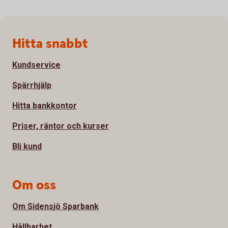
Sidfot
Hitta snabbt
Kundservice
Spärrhjälp
Hitta bankkontor
Priser, räntor och kurser
Bli kund
Om oss
Om Sidensjö Sparbank
Hållbarhet