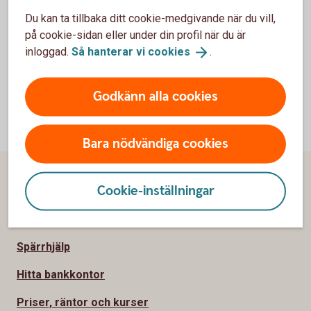
Tapster
Du kan ta tillbaka ditt cookie-medgivande när du vill,
på cookie-sidan eller under din profil när du är
inloggad.
Så hanterar vi
cookies
.
Godkänn alla cookies
Bara nödvändiga cookies
Sidfot
Hitta snabbt
Cookie-inställningar
Kundservice
Spärrhjälp
Hitta bankkontor
Priser, räntor och kurser