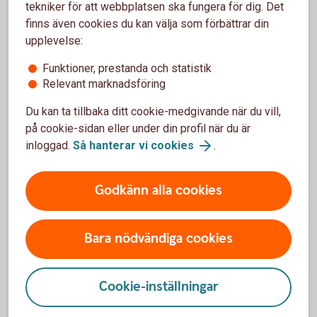
tekniker för att webbplatsen ska fungera för dig. Det
Om olyckan skulle vara framme - vad täcks?
finns även cookies du kan välja som förbättrar din
upplevelse:
Vid olycka - vad täcker hemförsäkringen
Funktioner, prestanda och statistik
Relevant marknadsföring
Du kan ta tillbaka ditt cookie-medgivande när du vill,
på cookie-sidan eller under din profil när du är
Bra saker med hemförsäkringarna
inloggad.
Så hanterar vi cookies
.
Godkänn alla cookies
Bara nödvändiga cookies
Cookie-inställningar