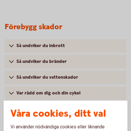
Förebygg skador
Så undviker du inbrott
Så undviker du bränder
Så undviker du vattenskador
Var rädd om dig och din cykel
Våra cookies, ditt val
Vad täcker försäkringen?
Vi använder nödvändiga cookies eller liknande