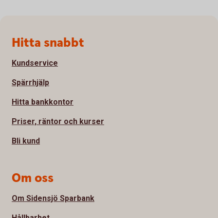
Sidfot
Hitta snabbt
Kundservice
Spärrhjälp
Hitta bankkontor
Priser, räntor och kurser
Bli kund
Om oss
Om Sidensjö Sparbank
Hållbarhet