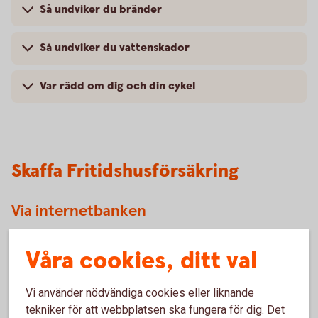
Så undviker du bränder
Så undviker du vattenskador
Var rädd om dig och din cykel
Skaffa Fritidshusförsäkring
Via internetbanken
Logga in, få ett försäkringsförslag och teckna din
Våra cookies, ditt val
försäkring
Skaffa
försäkringen
Vi använder nödvändiga cookies eller liknande
tekniker för att webbplatsen ska fungera för dig. Det