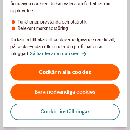
finns även cookies du kan välja som förbättrar din
upplevelse:
Via telefon
Funktioner, prestanda och statistik
Direkt kontakt med våra specialister på försäkring.
Relevant marknadsföring
Ring 0660-29 45 30 (val 2)
Du kan ta tillbaka ditt cookie-medgivande när du vill,
på cookie-sidan eller under din profil när du är
inloggad.
Så hanterar vi
cookies
.
Försäkringar
Godkänn alla cookies
Husförsäkring
Bara nödvändiga cookies
Fritidshusförsäkring
Cookie-inställningar
Hemförsäkring bostadsrätt