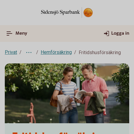
Meny
Logga in
Privat
Hemförsäkring
Fritidshusförsäkring