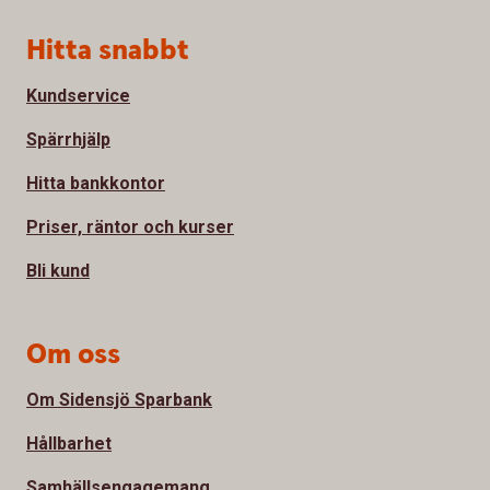
Sidfot
Hitta snabbt
Kundservice
Spärrhjälp
Hitta bankkontor
Priser, räntor och kurser
Bli kund
Om oss
Om Sidensjö Sparbank
Hållbarhet
Samhällsengagemang