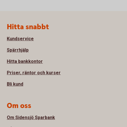
Sidfot
Hitta snabbt
Kundservice
Spärrhjälp
Hitta bankkontor
Priser, räntor och kurser
Bli kund
Om oss
Om Sidensjö Sparbank