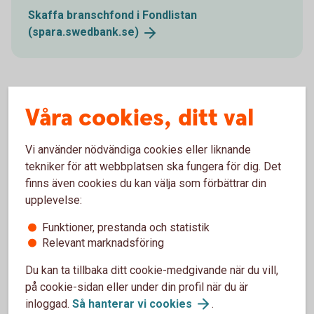
Skaffa branschfond i Fondlistan
(spara.swedbank.se)
Globala och regionala
Våra cookies, ditt val
branschfonder
Vi använder nödvändiga cookies eller liknande
Det finns två typer av branschfonder - globala och
tekniker för att webbplatsen ska fungera för dig. Det
regionala. Den förstnämnda kategorin investerar mest på
finns även cookies du kan välja som förbättrar din
global basis. Detta minskar risken då en bolagsspecifik
upplevelse:
händelse inte har inte samma inverkan i en global fond som
Funktioner, prestanda och statistik
en regional. De globala branschfonderna har med andra ord
Relevant marknadsföring
oftast en lägre risk, än de regionala, där även svängningarna
i avkastning kan vara större.
Du kan ta tillbaka ditt cookie-medgivande när du vill,
på cookie-sidan eller under din profil när du är
inloggad.
Så hanterar vi
cookies
.