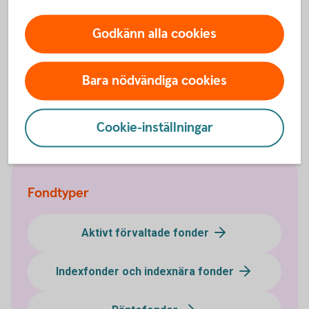
Mer information
Godkänn alla cookies
Våra temafonder / branschfonder
Bara nödvändiga cookies
(swedbank-aktiellt.se)
Fondtyper - lär dig mer om olika typer av
fonder
Fonder - börja
fondspara
Cookie-inställningar
Fondtyper
Aktivt förvaltade fonder
Indexfonder och indexnära fonder