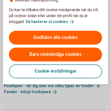
Relevant marknadsföring
Är du intresserad av hedgefonder, men vill ha en
Du kan ta tillbaka ditt cookie-medgivande när du vill,
lägre risk än vad majoriteten av hedgefonder har? Då
på cookie-sidan eller under din profil när du är
skulle en hedgefond-i-fond kunna vara något för dig.
inloggad.
Så hanterar vi cookies
.
Dessa minskar riskerna betydligt, gentemot andra
hedgefonder, genom att investera i flera olika fonder
Godkänn alla cookies
med olika inriktning och från olika förvaltare.
Bara nödvändiga cookies
Cookie-inställningar
Mer information
Fondtyper - lär dig mer om olika typer av fonder
Fonder - börja fondspara