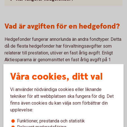
Vad är avgiften för en hedgefond?
Hedgefonder fungerar annorlunda än andra fondtyper. Detta
då de flesta hedgefonder har förvaltningsavgifter som
relaterar till prestation, utöver en fast årlig avgift. Enligt
Aktiespararna är genomsnittet en fast årlig avgift på 1
procent plus 20 procent av överavkastningen mot
Våra cookies, ditt val
jämförelseindex.
Vi använder nödvändiga cookies eller liknande
tekniker för att webbplatsen ska fungera för dig. Det
finns även cookies du kan välja som förbättrar din
upplevelse:
Hedgefonder med lägre risk
Funktioner, prestanda och statistik