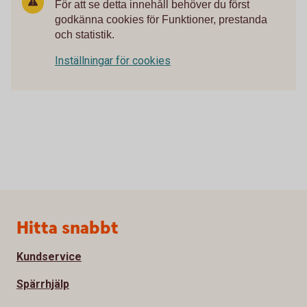
För att se detta innehåll behöver du först
godkänna cookies för Funktioner, prestanda
och statistik.
Inställningar för cookies
Sidfot
Hitta snabbt
Kundservice
Spärrhjälp