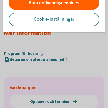
2 och BULL FINGB X8SW 2 (pdf)
Bara nödvändiga cookies
2017-12-01, Bull&Bear certifikat byter handelsplats
till first North (pdf)
Cookie-inställningar
Mer information
Program för
bevis
Begäran om återbetalning (pdf)
Värdepapper
Optioner och terminer