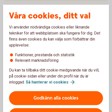
Vilket courtage gäller?
Våra cookies, ditt val
Vilka risker är förknippade med Bull & Bear?
Vi använder nödvändiga cookies eller liknande
tekniker för att webbplatsen ska fungera för dig. Det
Förfall
finns även cookies du kan välja som förbättrar din
upplevelse:
Kostnader
Funktioner, prestanda och statistik
Relevant marknadsföring
Du kan ta tillbaka ditt cookie-medgivande när du vill,
Aktuellt om Bull
på cookie-sidan eller under din profil när du är
inloggad.
Så hanterar vi
cookies
.
2021-12-15, Swedbank stänger ned några av sina
Godkänn alla cookies
börshandlade certifikat (pdf)
2018-10-05, sista handelsdag för BULL FINGB X5SW